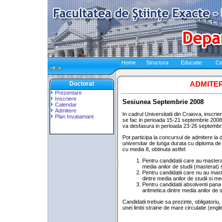
Home
Structura
Educatie
Ce
ADMITE
Doctorat
Prezentare
Inscriere
Sesiunea Septembrie 2008
Calendar
Admitere
In cadrul Universitatii din Craiova, inscrie
Plan Invatamant
se fac in perioada 15-21 septembrie 2008 
va desfasura in perioada 23-26 septembr
Pot participa la concursul de admitere la 
universitar de lunga durata cu diploma de 
cu media 8, obtinuta astfel:
Pentru candidatii care au mastera
media anilor de studii (masterat) s
Pentru candidatii care nu au mas
dintre media anilor de studii si me
Pentru candidatii absolventi pana
aritmetica dintre media anilor de st
Candidatii trebuie sa prezinte, obligatoriu
unei limbi straine de mare circulatie (eng